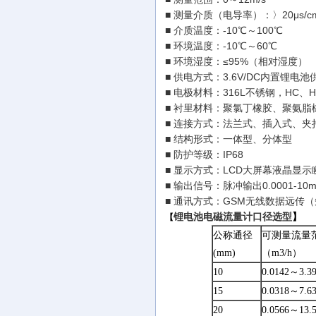
■ 测量介质（电导率）：〉20μs/c
■ 介质温度：-10℃～100℃
■ 环境温度：-10℃～60℃
■ 环境湿度：≤95%（相对湿度）
■ 供电方式：3.6V/DC内置锂
■ 电极材料：316L不锈钢，HC、
■ 衬里材料：聚氯丁橡胶、聚氨脂橡胶
■ 连接方式：法兰式、插入式、夹
■ 结构形式：一体型、分体型
■ 防护等级：IP68
■ 显示方式：LCD大屏幕液晶显
■ 输出信号：脉冲输出0.0001-1
■ 通讯方式：GSM无线数据远传
锂电池电磁流量计口径选型
】
【
公称通径
可测量流量
(mm)
（m3/h）
10
0.0142～3.3
15
0.0318～7.6
20
0.0566～13.