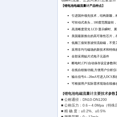
场瞬时流量、正反向累计总量显示
【
锂电池电磁流量计产品特点
】
引进国外领先技术，结构新颖，
可转动式表头，180度范围旋转
高清晰度背光 LCD 显示瞬时
美国最新推出的高可靠性芯片，
低频三值矩形波恒流励磁，不受
采用非均匀磁场的新技术和特殊
全部采用贴片式电子元器件
断电时,CPU自动保存设定参数
在线自校验功能,方便用户分析仪
输出信号4—20mA可进入DCS
可根据用户实际需求现场在线修
锂电池电磁流量计主要技术参数
【
■ 公称通径：DN10-DN1200
■ 公称压力：0.6～4.0Mpa（特
■ 精 确 度：±0.2%、±0.5%
■ 测量范围：0～12m/s