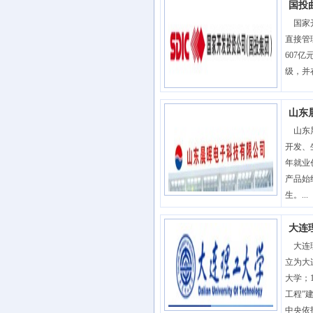
国投
国家开
直接管
607
级，并
山东
山东晨
开发、
年就业
产品始
生。...
大连
大连理
立为大
大学；
工程”
中央依