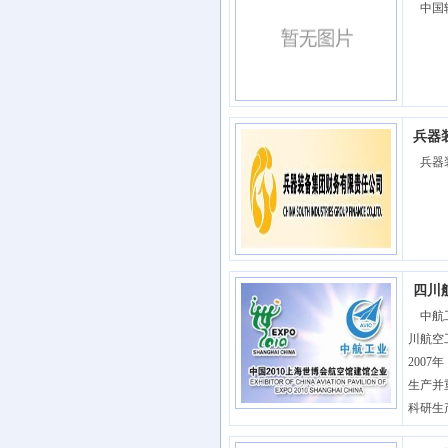
中国辐
兵器
兵器装
四川
中航工
川航空
200
生产并
科研生产