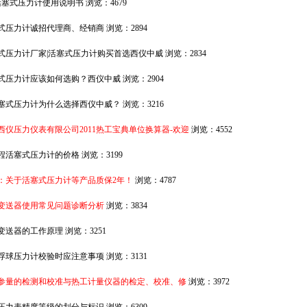
活塞式压力计使用说明书
浏览：4679
式压力计诚招代理商、经销商
浏览：2894
式压力计厂家|活塞式压力计购买首选西仪中威
浏览：2834
式压力计应该如何选购？西仪中威
浏览：2904
塞式压力计为什么选择西仪中威？
浏览：3216
西仪压力仪表有限公司2011热工宝典单位换算器-欢迎
浏览：4552
程活塞式压力计的价格
浏览：3199
：关于活塞式压力计等产品质保2年！
浏览：4787
变送器使用常见问题诊断分析
浏览：3834
变送器的工作原理
浏览：3251
浮球压力计校验时应注意事项
浏览：3131
参量的检测和校准与热工计量仪器的检定、校准、修
浏览：3972