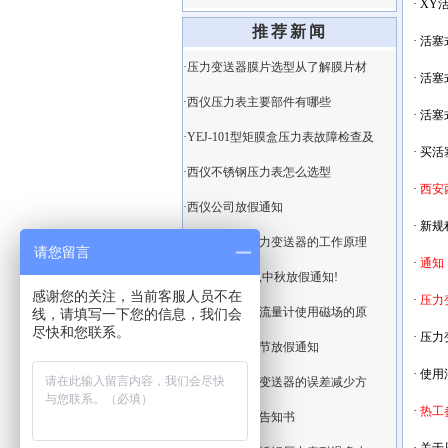
·
XY
推荐新闻
·
活塞
·压力变送器膜片选型从了解膜片材
·
活塞
·西仪压力表主要部件有哪些
·
活塞
·YEJ-101型矩膜盒压力表故障检查及
·
买活
·西仪不锈钢压力表怎么选型
·
西安
·西仪公司放假通知
·
新规
·单晶硅西仪压力变送器的工作原理
请您留言
·
通知
·西安西仪国庆,中秋放假通知!
感谢您的关注，当前客服人员不在
·
压力
·西仪智能电磁流量计使用磁场的原
线，请填写一下您的信息，我们会
尽快和您联系。
·
压力
·西安西仪端午节放假通知
·
使用
·西安隔膜压力变送器的误差减少方
·
热工
·西安西仪客户告知书